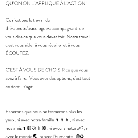
QU’ON ON L´APPLIQUE À L’ACTION ! 
Ce n'est pas le travail du 
thérapeute/psicologue/accompagnant  de 
vous dire ce que vous devez fair. Notre travail 
c'est vous aider à vous réveiller et à vous 
ÉCOUTEZ. 
C’EST À VOUS DE CHOISIR ce que vous 
avez à faire.  Vous avez des options, c'est tout 
ce dont il s'agit.
Espérons que nous ne fermerons plus les 
yeux, ni avec notre famille 👩‍👩‍👧, ni avec 
nos amis👨🏻‍🤝‍👨🏽, ni avec la nature🌱, ni 
avec le monde🌏, ni avec l'humanité...🌐♻️