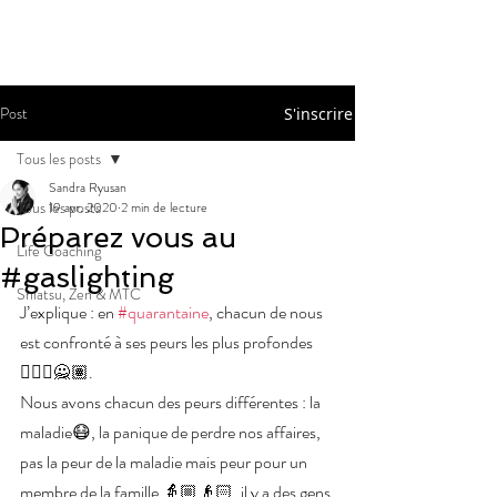
Post
S'inscrire
Tous les posts
Sandra Ryusan
Tous les posts
19 avr. 2020
2 min de lecture
Préparez vous au
Life Coaching
#gaslighting
Shiatsu, Zen & MTC
J’explique : en 
#quarantaine
, chacun de nous 
est confronté à ses peurs les plus profondes 
🙅🏻‍♀️🙅🏽.
Nous avons chacun des peurs différentes : la 
maladie😷, la panique de perdre nos affaires, 
pas la peur de la maladie mais peur pour un 
membre de la famille 👵🏼👴🏻, il y a des gens 