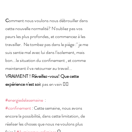
C
omment nous voulons nous débrouiller dans 
cette nouvelle normalité? N'oubliez pas vos 
peurs les plus profondes, et commencez à les 
travailler.  Ne tombez pas dans le piège :" je me 
suis sentie mal avec lui dans l'isolement, mais 
bon...la situation du confinement , et comme 
maintenant il va retourner au travail... 
VRAIMENT ! Réveillez-vous! Que cette 
expérience n'est soi
t pas en vain ✊🏻
#energiedelasemaine
  :
#confinement
 : Cette semaine, nous avons 
encore la possibilité, dans cette limitation, de 
réaliser les choses que nous ne voulons plus 
faire ! 
#iluminerpoureliminer
 🔍