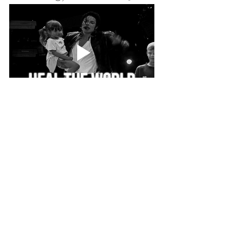
Go for it Equipe 💪🏾🙏🏽
On est connectés ✨
Life Coaching
Posts récents
Voir tout