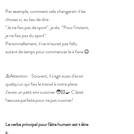
Par exemple, comment cela changerait-il les 
choses si, au lieu de dire :
“Je ne fais pas de sport”, je dis: “Pour l’instant, 
je ne fais pas du sport”. 
Personnellement, il ne m'aurait pas fallu 
autant de temps pour commencer le à faire 😉.
⚠️Attention  : Souvent, il s'agit aussi d'avoir 
quelqu'un qui fais le travail à notre place. 
J'avais un petit ami cuisinier 🧑🏻‍🍳 C’était 
l’excuse parfaite pour ne pas cuisiner!
Le verbe principal pour l'être humain est « être 
».