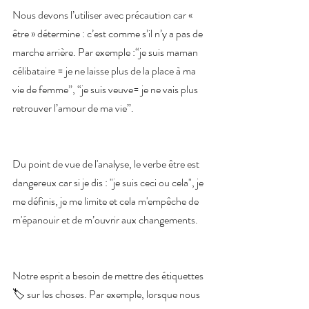
Nous devons l’utiliser avec précaution car « 
être » détermine : c’est comme s’il n’y a pas de 
marche arrière. Par exemple :“je suis maman 
célibataire = je ne laisse plus de la place à ma 
vie de femme”, “je suis veuve= je ne vais plus 
retrouver l’amour de ma vie”.
Du point de vue de l'analyse, le verbe être est 
dangereux car si je dis : "je suis ceci ou cela", je 
me définis, je me limite et cela m'empêche de 
m'épanouir et de m’ouvrir aux changements. 
Notre esprit a besoin de mettre des étiquettes 
🏷 sur les choses. Par exemple, lorsque nous 