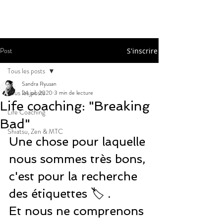
Post
S'inscrire
Tous les posts
Sandra Ryusan
Tous les posts
24 juil. 2020
3 min de lecture
Life coaching: "Breaking
Life Coaching
Bad"
Shiatsu, Zen & MTC
Une chose pour laquelle 
nous sommes très bons, 
c'est pour la recherche 
des étiquettes 🏷 .
Et nous ne comprenons 